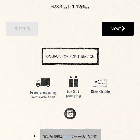
673
1
12
商品中
-
商品
Back
Next
実店舗情報は
こちら
のページからご確