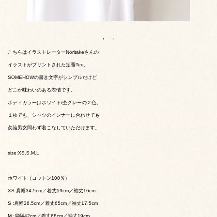
こちらはイラストレーターNoritakeさんの
イラストがプリントされた定番Tee。
SOMEHOWの書き文字がシンプルだけど
どこか味わいのある表情です。
ボディカラーはホワイト/杢グレーの２色。
１枚でも、シャツのインナーに合わせても
勿論男女問わず着こなしていただけます。
size:XS.S.M.L
ホワイト（コットン100％）
XS:肩幅34.5cm／着丈59cm／袖丈16cm
S :肩幅36.5cm／着丈65cm／袖丈17.5cm
M :肩幅42cm／着丈68cm／袖丈19cm