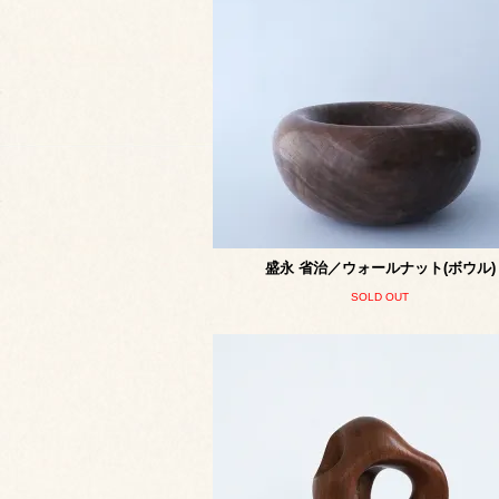
盛永 省治／ウォールナット(ボウル)
SOLD OUT