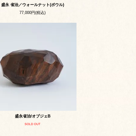
盛永 省治／ウォールナット(ボウル)
77,000円(税込)
盛永省治/オブジェB
SOLD OUT