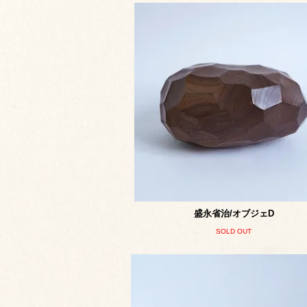
盛永省治/オブジェD
SOLD OUT