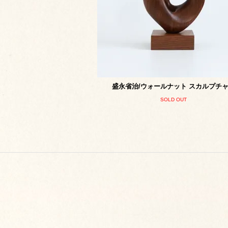
盛永省治/ウォールナット スカルプチ
SOLD OUT