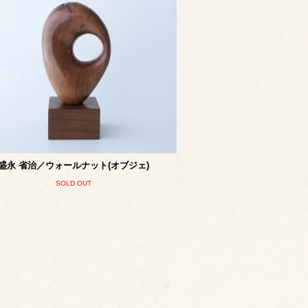
盛永 省治／ウォールナット(オブジェ)
SOLD OUT