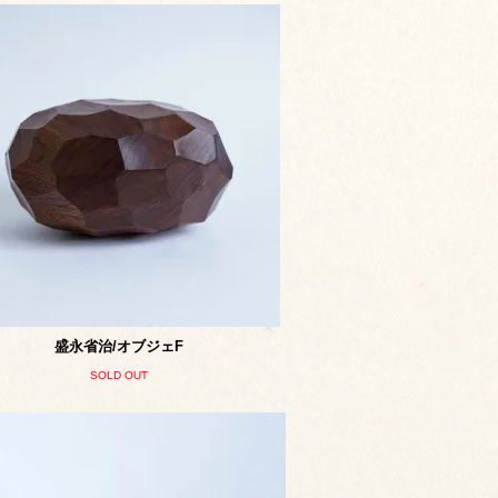
盛永省治/オブジェF
SOLD OUT