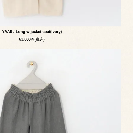
YAA!! / Long w jacket coat(Ivory)
63,800円(税込)