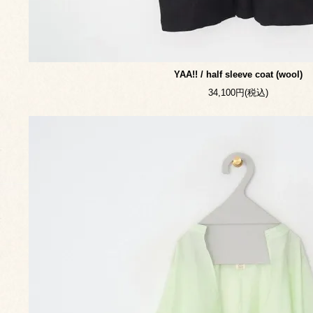
YAA!! / half sleeve coat (wool)
34,100円(税込)