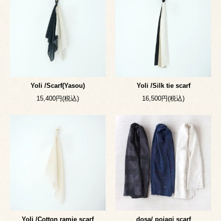
Yoli /Scarf(Yasou)
Yoli /Silk tie scarf
15,400円(税込)
16,500円(税込)
Yoli /Cotton ramie scarf
dosa/ pojagi scarf