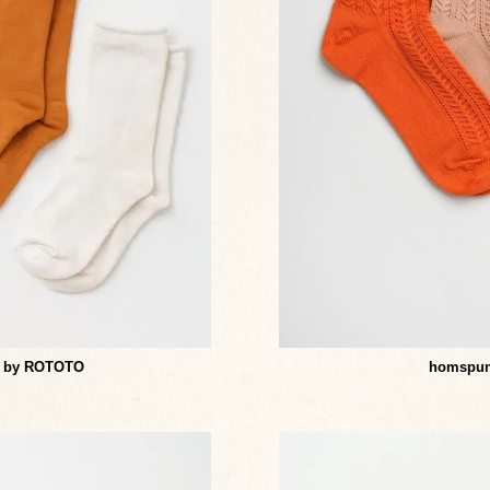
 by ROTOTO
homsp