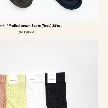
 / Medical cotton Socks [Rope] 2足set
2,970円(税込)