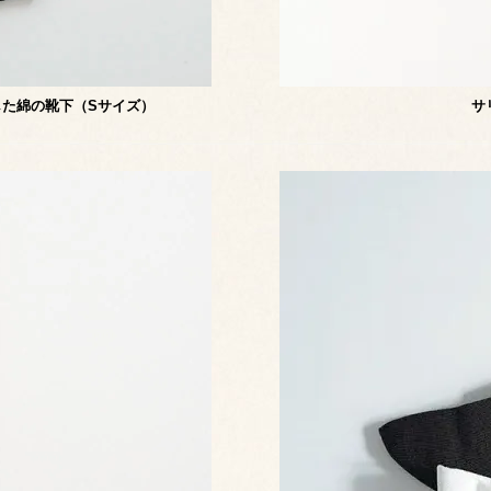
とした綿の靴下（Sサイズ）
サリ