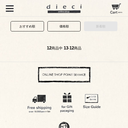
おすすめ順
価格順
新着順
12
13
12
商品中
-
商品