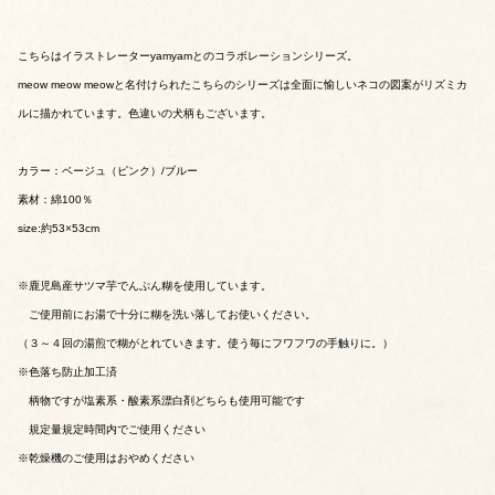
こちらはイラストレーターyamyamとのコラボレーションシリーズ。
meow meow meowと名付けられたこちらのシリーズは全面に愉しいネコの図案がリズミカ
ルに描かれています。色違いの犬柄もございます。
カラー：ベージュ（ピンク）/ブルー
素材：綿100％
size:約53×53cm
※鹿児島産サツマ芋でんぷん糊を使用しています。
ご使用前にお湯で十分に糊を洗い落してお使いください。
（３～４回の湯煎で糊がとれていきます。使う毎にフワフワの手触りに。）
※色落ち防止加工済
柄物ですが塩素系・酸素系漂白剤どちらも使用可能です
規定量規定時間内でご使用ください
※乾燥機のご使用はおやめください