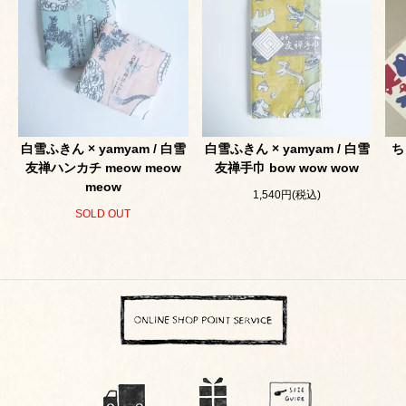
白雪ふきん × yamyam / 白雪
白雪ふきん × yamyam / 白雪
ち
友禅ハンカチ meow meow
友禅手巾 bow wow wow
meow
1,540円(税込)
SOLD OUT