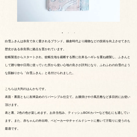
白雪ふきんは奈良で永く愛されるブランド。鎌倉時代より織物などの技術を向上させてきた
歴史がある奈良県に拠点を置かれています。
蚊帳製造からスタートされ、蚊帳生地を裁断する際に出来るハギレを重ね縫製し、ふきんと
して贈り物や日用に使っていた所から使い心地の良さが評判になり、ふわふわの白雪のよう
な肌触りから「白雪ふきん」と名付けられました。
こちらは大判のはんかちです。
表面・裏面ともに友禅染めのリバーシブル仕立て。お膝掛けや小風呂敷など多目的にお使い
頂けます。
表と裏、2色の色が楽しめます。お弁当包み、ティッシュBOXカバーなど包むにも適してい
ます。また、赤ちゃんの外出時、ベビーカーやチャイルドシートに敷いて汗取りに使うのも
最適です。