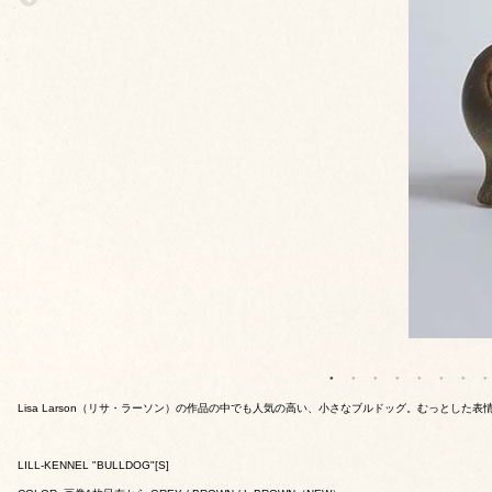
Lisa Larson（リサ・ラーソン）の作品の中でも人気の高い、小さなブルドッグ。むっとし
LILL-KENNEL "BULLDOG"[S]