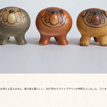
た表情が何とも言えません。後ろ姿も愛らしい。2017年からライトブラウンが仲間入りしました。ライ