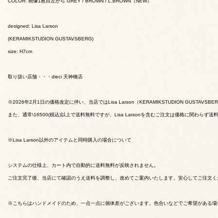
COLOR: 画像1枚目左から GREY / BROWN / L.BROWN（NEW）
designed: Lisa Larson
(KERAMIKSTUDION GUSTAVSBERG)
size: H7cm
取り扱い店舗・・・dieci 天神橋店
※2026年2月1日の価格改定に伴い、当店ではLisa Larson（KERAMIKSTUDION GUSTAV
また、通常\16500(税込)以上で送料無料ですが、Lisa Larsonを含むご注文は価格に関わら
※Lisa Larson以外のアイテムと同時購入の場合について
システムの仕様上、カート内で自動的に送料無料が反映されません。
ご注文完了後、当店にて確認のうえ送料を調整し、改めてご案内いたします。安心してご注文く
※こちらはハンドメイドのため、一点一点に個体差がございます。色合いなどでご希望がある場