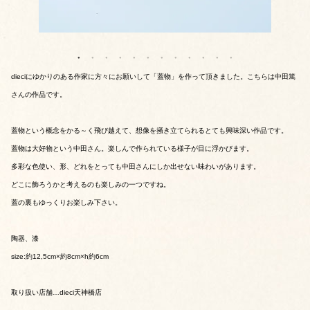
dieciにゆかりのある作家に方々にお願いして「蓋物」を作って頂きました。こちらは中田篤
さんの作品です。
蓋物という概念をかる～く飛び越えて、想像を掻き立てられるとても興味深い作品です。
蓋物は大好物という中田さん。楽しんで作られている様子が目に浮かびます。
多彩な色使い、形、どれをとっても中田さんにしか出せない味わいがあります。
どこに飾ろうかと考えるのも楽しみの一つですね。
蓋の裏もゆっくりお楽しみ下さい。
陶器、漆
size:約12,5cm×約8cm×h約6cm
取り扱い店舗…dieci天神橋店