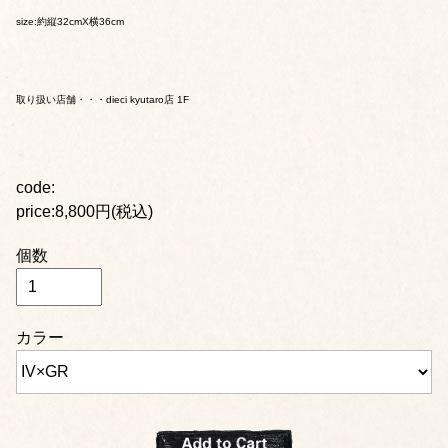
size:約縦32cmX横36cm
取り扱い店舗・・・dieci kyutaro店 1F
code:
price:8,800円(税込)
個数
カラー