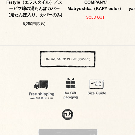
F/style（エフスタイル）／ス
COMPANY/
ーピマ綿の湯たんぽカバー
Matryoshka（KAPY color）
ya
（湯たんぽ入り、カバーのみ)
SOLD OUT
8,250円(税込)