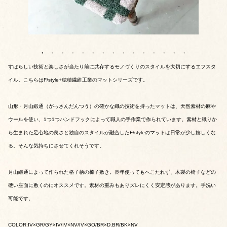
すばらしい技術と楽しさが当たり前に共存するモノづくりのスタイルを大切にするエフスタ
イル。こちらはF/style+穂積繊維工業のマットシリーズです。
山形・月山緞通（がっさんだんつう）の確かな織の技術を持ったマットは、天然素材の麻や
ウールを使い、1つ1つハンドフックによって職人の手作業で作られています。素材と織りか
ら生まれた足心地の良さと独自のスタイルが融合したF/styleのマットは日常が少し嬉しくな
る。そんな気持ちにさせてくれそうです。
月山緞通によって作られた格子柄の椅子敷き。長年使ってもへこたれず、木製の椅子などの
硬い座面に敷くのにオススメです。素材の重みもありズレにくく安定感があります。手洗い
可能です。
COLOR:IV×GR/GY×IV/IV×NV/IV×GO/BR×D.BR/BK×NV