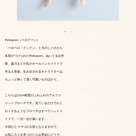
Peloqoon（ペロクーン）
「ペロペロ・クンクン」と犬のしぐさから
名前がつけられたPeloqoon。ぬいぐるみ作
家、森川まどか氏がオールハンドメイドで
作る人形達。生み出されるキャラクターは
ちょっと怖くて凄く可愛いものばかり。
こちらは12cm程度のふわふわのアルファ
ベットブローチです。見ているだけでわく
わくするようなブローチはすべてハンドメ
イドで、一点一点が違います。
今回ひとつづつの入荷となりますので、
お気に入りを見つけたらお早めにどうぞ。