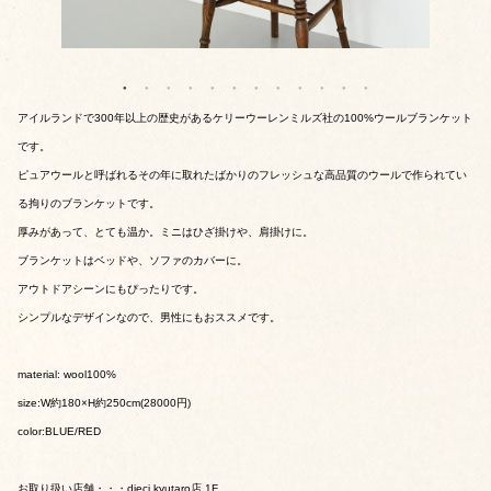
アイルランドで300年以上の歴史があるケリーウーレンミルズ社の100%ウールブランケット
です。
ピュアウールと呼ばれるその年に取れたばかりのフレッシュな高品質のウールで作られてい
る拘りのブランケットです。
厚みがあって、とても温か。ミニはひざ掛けや、肩掛けに。
ブランケットはベッドや、ソファのカバーに。
アウトドアシーンにもぴったりです。
シンプルなデザインなので、男性にもおススメです。
material: wool100%
size:W約180×H約250cm(28000円)
color:BLUE/RED
お取り扱い店舗・・・dieci kyutaro店 1F