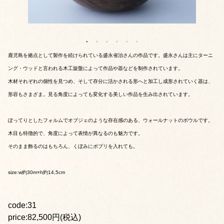
鹿児島を拠点として製作を続けられている盛永省治さんの作品です。盛永さんは主にターニ
ング・ウッドと言われる木工旋盤によって作品や器などを制作されています。
木材それぞれの個性を見つめ、そして存分に活かされる形へと加工し成形されていく器は、
形容もさまざま。見る角度によっても変化する美しい作品を生み出されています。
ぽってりとしたフォルムでオブジェのような存在感のある、ウォールナットのボウルです。
木目も特徴的で、角度によって表情が異なるのも魅力です。
そのまま飾るのはもちろん、くぼみにポプリを入れても。
size:w約30m×h約14,5cm
code:31
price:82,500円(税込)