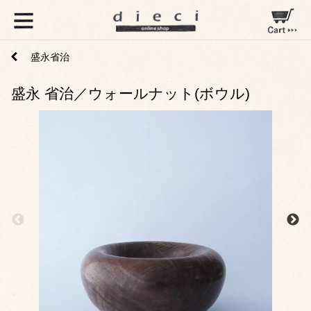
盛永省治
盛永 省治／ウォールナット(ボウル)