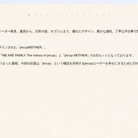
オーダー家具、建具から、日常の器、オブジェまで、優れたデザイン、豊かな感性、丁寧な手仕事で
ンされた「jincupMOTHER」。
E FAMILY The history of jincup』と『jincup MOTHER』の2点セットとなっております。
まった書籍。今回の出版は「jincup」という物語を共有するjincupユーザーを幸せにするために行