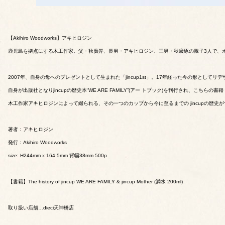
【Akihiro Woodworks】アキヒロジン
鹿児島を拠点にする木工作家。父・秋廣昇、長男・アキヒロジン、三男・秋廣琢の親子3人で、
2007年、自身の母へのプレゼントとして生まれた「jincup1st」。17年経った今の形としてリデザイ
自身が出版社となりjincupの歴史本“WE ARE FAMILY”(アー トブック)を刊行され、こちらの書籍『WE AR
木工作家アキヒロジンによって綴られる、その一つのカップから今に至るまでの jincupの歴史がつ
著者：アキヒロジン
発行：Akihiro Woodworks
size: H244mm x 164.5mm 背幅38mm 500p
【書籍】The history of jincup WE ARE FAMILY & jincup Mother (満水 200ml)
取り扱い店舗…dieci天神橋店