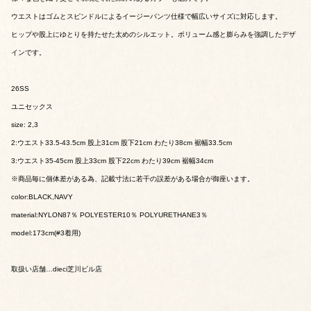
ウエストはゴムとスピンドルによるイージーパンツ仕様で幅広いサイズに対応します。
ヒップや股上にゆとりを持たせた太めのシルエット。ボリューム感と膨らみを強調したデザ
インです。
26SS
ユニセックス
size: 2,3
2:ウエスト33.5-43.5cm 股上31cm 股下21cm わたり38cm 裾幅33.5cm
3:ウエスト35-45cm 股上33cm 股下22cm わたり39cm 裾幅34cm
※商品毎に個体差がある為、記載寸法に若干の誤差がある場合が御座います。
color:BLACK,NAVY
material:NYLON87％ POLYESTER10％ POLYURETHANE3％
model:173cm(#3着用)
取扱い店舗…dieci芝川ビル店