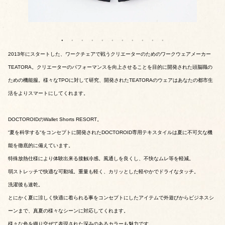
2013年にスタートした、ワークチェアで戦うクリエーターのためのワークウェアメーカー
TEATORA。クリエーターのパフォーマンスを向上させることを目的に開発された頭脳職の
ための機能服。様々なTPOに対して研究、開発されたTEATORAのウェアはあなたの都市生
活をよりスマートにしてくれます。
DOCTOROIDのWallet Shorts RESORT。
“夏を科学する“をコンセプトに開発されたDOCTOROID専用テキスタイルは夏に不可欠な機
能を徹底的に備えています。
特殊放熱仕様により体験出来る接触冷感。風通しを良くし、不快なムレ等を軽減。
弱ストレッチで快適な可動域。重量も軽く、カリッとした軽やかでドライなタッチ。
洗濯後も速乾。
とにかく夏に涼しく快適に着られる事をコンセプトにしたアイテムで外遊びからビジネスシ
ーンまで、真夏の様々なシーンに対応してくれます。
様々な色を織り交ぜて表現された深みのあるカラーも魅力です。