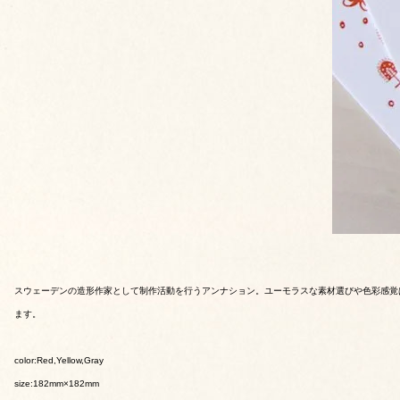
スウェーデンの造形作家として制作活動を行うアンナション。ユーモラスな素材選びや色彩感覚は
ます。
color:Red,Yellow,Gray
size:182mm×182mm