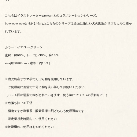
こちらはイラストレーターyamyamとのコラボレーションシリーズ。
bow wow wowと名付けられたこちらのシリーズは全面に愉しい犬の図案がリズミカルに描か
れています。
カラー：イエロー/グリーン
素材：綿60％、レーヨン30％、麻10％
size約30×90cm（縮率：約15％）
※鹿児島産サツマ芋でんぷん糊を使用しています。
ご使用前にお湯で十分に糊を洗い落してお使いください。
（３～４回の湯煎で糊がとれていきます。使う毎にフワフワの手触りに。）
※色落ち防止加工済
柄物ですが塩素系・酸素系漂白剤どちらも使用可能です
規定量規定時間内でご使用ください
※乾燥機のご使用はおやめください