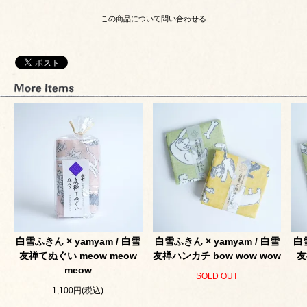
この商品について問い合わせる
白雪ふきん × yamyam / 白雪
白雪ふきん × yamyam / 白雪
白雪
友禅てぬぐい meow meow
友禅ハンカチ bow wow wow
友
meow
SOLD OUT
1,100円(税込)