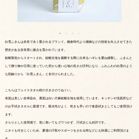
白雪ふきんは奈良で永く愛されるブランド。鎌倉時代より織物などの技術を向上させてきた
歴史がある奈良県に拠点を置かれています。
蚊帳製造からスタートされ、蚊帳生地を裁断する際に出来るハギレを重ね縫製し、ふきんと
して贈り物や日用に使っていた所から使い心地の良さが評判になり、ふわふわの白雪のよう
な肌触りから「白雪ふきん」と名付けられました。
こちらはフェイスタオル程の大きさのてぬぐい。
表面は美しい友禅染め、裏面は白い片麻蚊帳生地を使用しています。キッチンや洗面所など
のお手拭きタオルに最適です。吸水性がよく、乾きも早いので食器拭きとしてもご使用頂け
ます。
さらりとした使用感で、首に巻いてもゴワつかず、汗拭きにも好評です。
ニオイも付きにくいため、夏場の汗取やスポーツをされる時などにも快適にご利用頂けま
す。