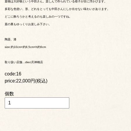
蓋物は大好物という中田さん。楽しんで作られている様子が目に浮かびます。
多彩な色使い、形、どれをとっても中田さんにしか出せない味わいがあります。
どこに飾ろうかと考えるのも楽しみの一つですね。
蓋の裏もゆっくりお楽しみ下さい。
陶器、漆
size:約10cm×約8,5cm×h約6cm
取り扱い店舗…dieci天神橋店
code:16
price:22,000円(税込)
個数