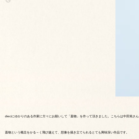
dieciにゆかりのある作家に方々にお願いして「蓋物」を作って頂きました。こちらは中田篤さ
蓋物という概念をかる～く飛び越えて、想像を掻き立てられるとても興味深い作品です。